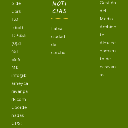
NOTI
Gestión
o de
CIAS
del
Cork
Medio
T23
Ambien
R85R
Labia
te
T:
+353
ciudad
Almace
(0)21
de
namien
451
corcho
to de
6519
caravan
MI:
as
info@bl
arneyca
ravanpa
rk.com
Coorde
nadas
GPS: