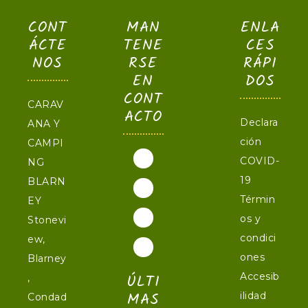
CONT
MAN
ENLA
ÁCTE
TENE
CES
NOS
RSE
RÁPI
EN
DOS
CONT
CARAV
ACTO
Declara
ANA Y
ción
CAMPI
COVID-
NG
19
BLARN
Términ
EY
os y
Stonevi
condici
ew,
ones
Blarney
ÚLTI
Accesib
,
MAS
ilidad
Condad